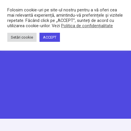
Bacltd
Locuri de munca
Folosim cookie-uri pe site-ul nostru pentru a vă oferi cea
mai relevantă experiență, amintindu-vă preferințele și vizitele
repetate. Făcând click pe „ACCEPT”, sunteți de acord cu
utilizarea cookie-urilor. Vezi
Politica de confidențialitate
Setări cookie
ACCEPT