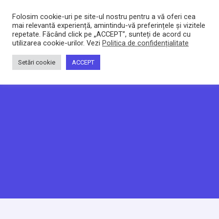
Bacltd
Locuri de munca
Folosim cookie-uri pe site-ul nostru pentru a vă oferi cea
mai relevantă experiență, amintindu-vă preferințele și vizitele
repetate. Făcând click pe „ACCEPT”, sunteți de acord cu
utilizarea cookie-urilor. Vezi
Politica de confidențialitate
Setări cookie
ACCEPT