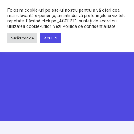
Bacltd
Locuri de munca
Folosim cookie-uri pe site-ul nostru pentru a vă oferi cea
mai relevantă experiență, amintindu-vă preferințele și vizitele
repetate. Făcând click pe „ACCEPT”, sunteți de acord cu
utilizarea cookie-urilor. Vezi
Politica de confidențialitate
Setări cookie
ACCEPT