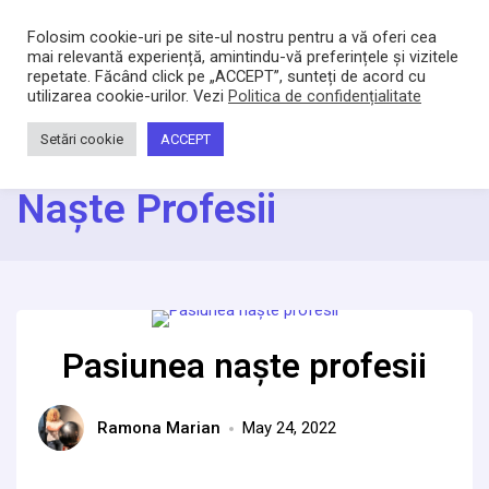
Bacltd
Locuri de munca
Folosim cookie-uri pe site-ul nostru pentru a vă oferi cea
mai relevantă experiență, amintindu-vă preferințele și vizitele
repetate. Făcând click pe „ACCEPT”, sunteți de acord cu
Home
utilizarea cookie-urilor. Vezi
/
Pasiunea naște profesii
Politica de confidențialitate
Category:
Pasiunea
Setări cookie
ACCEPT
Naște Profesii
Pasiunea naște profesii
Ramona Marian
May 24, 2022