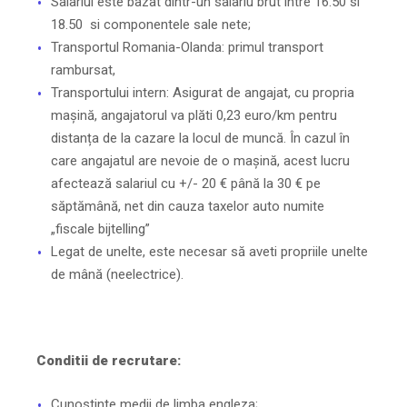
Salariul este bazat dintr-un salariu brut intre 16.50 si
18.50 si componentele sale nete;
Transportul Romania-Olanda: primul transport
rambursat,
Transportului intern: Asigurat de angajat, cu propria
mașină, angajatorul va plăti 0,23 euro/km pentru
distanța de la cazare la locul de muncă. În cazul în
care angajatul are nevoie de o mașină, acest lucru
afectează salariul cu +/- 20 € până la 30 € pe
săptămână, net din cauza taxelor auto numite
„fiscale bijtelling”
Legat de unelte, este necesar să aveti propriile unelte
de mână (neelectrice).
Conditii de recrutare:
Cunostinte medii de limba engleza;