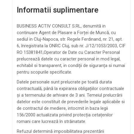
Informatii suplimentare
BUSINESS ACTIV CONSULT S.RL, denumită in
continuare Agent de Plasare a Forței de Muncă, cu
sediul in Cluj-Napoca, str. Regele Ferdinand, nr. 21, apt.
6, înregistrata la ONRC Cluj, sub nr. J/12/1053/2003, CIF
RO 15381841,Operator de Date cu Caracter Personal
prelucrează datele cu caracter personal in mod legal,
echitabil si transparent, in condiții de siguranța si numai
pentru scopurile specificate.
Datele personale sunt prelucrate pe toată durata
contractuală, până la expirarea obligațiilor contractuale
și a termenului de arhivare de 3 ani. Temeiul prelucrării
datelor este constituit de prevederile legale aplicabile si
de contractul de mediere, intocmit in baza legii
156/2000 actualizata privind protecția cetațenilor
romani care lucrează în străinatate.
Refuzul determină imposibilitatea prezentării