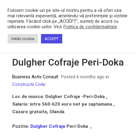
Bacltd
Locuri de munca
Folosim cookie-uri pe site-ul nostru pentru a vă oferi cea
mai relevantă experiență, amintindu-vă preferințele și vizitele
repetate. Făcând click pe „ACCEPT”, sunteți de acord cu
utilizarea cookie-urilor. Vezi
Politica de confidențialitate
Home
/
Dulgher Cofraje Peri-Doka
Setări cookie
ACCEPT
Dulgher Cofraje Peri-Doka
Business Activ Consult
Posted 6 months ago
in
Constructii Civile
Loc de munca
: Dulgher Cofraje -Peri-Doka
,
Salariu: intre 560-620 euro net pe saptamana ,
Cazare gratuita, Olanda
Pozitie:
Dulgher Cofraje
Peri-Doka
,