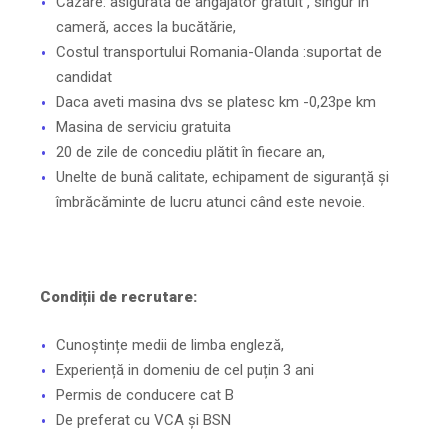
Cazare: asigurată de angajator gratuit , singur în
cameră, acces la bucătărie,
Costul transportului Romania-Olanda :suportat de
candidat
Daca aveti masina dvs se platesc km -0,23pe km
Masina de serviciu gratuita
20 de zile de concediu plătit în fiecare an,
Unelte de bună calitate, echipament de siguranță și
îmbrăcăminte de lucru atunci când este nevoie.
Condiții de recrutare:
Cunoștințe medii de limba engleză,
Experiență in domeniu de cel puțin 3 ani
Permis de conducere cat B
De preferat cu VCA și BSN