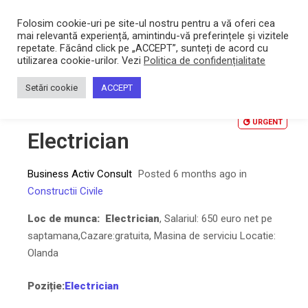
Bacltd
Locuri de munca
Folosim cookie-uri pe site-ul nostru pentru a vă oferi cea
mai relevantă experiență, amintindu-vă preferințele și vizitele
repetate. Făcând click pe „ACCEPT”, sunteți de acord cu
utilizarea cookie-urilor. Vezi
Politica de confidențialitate
Home
/
Electrician
Setări cookie
ACCEPT
URGENT
Electrician
Business Activ Consult
Posted 6 months ago
in
Constructii Civile
Loc de munca:
Electrician
, Salariul: 650 euro net pe
saptamana,Cazare:gratuita, Masina de serviciu Locatie:
Olanda
Poziție:
Electrician