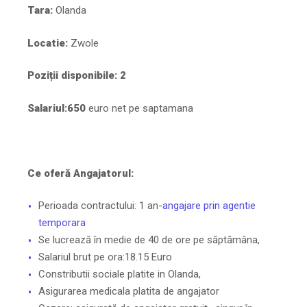
Tara:
Olanda
Locatie:
Zwole
Poziții disponibile:
2
Salariul:
650
euro net pe saptamana
Ce oferă Angajatorul:
Perioada contractului: 1 an-
angajare prin agentie
temporara
Se lucrează în medie de 40 de ore pe săptămâna,
Salariul brut pe ora:18.15 Euro
Constributii sociale platite in Olanda,
Asigurarea medicala platita de angajator