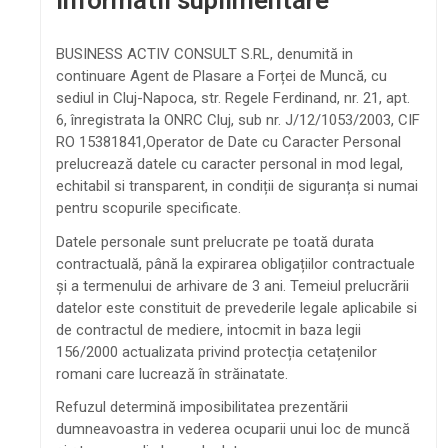
Informatii suplimentare
BUSINESS ACTIV CONSULT S.RL, denumită in
continuare Agent de Plasare a Forței de Muncă, cu
sediul in Cluj-Napoca, str. Regele Ferdinand, nr. 21, apt.
6, înregistrata la ONRC Cluj, sub nr. J/12/1053/2003, CIF
RO 15381841,Operator de Date cu Caracter Personal
prelucrează datele cu caracter personal in mod legal,
echitabil si transparent, in condiții de siguranța si numai
pentru scopurile specificate.
Datele personale sunt prelucrate pe toată durata
contractuală, până la expirarea obligațiilor contractuale
și a termenului de arhivare de 3 ani. Temeiul prelucrării
datelor este constituit de prevederile legale aplicabile si
de contractul de mediere, intocmit in baza legii
156/2000 actualizata privind protecția cetațenilor
romani care lucrează în străinatate.
Refuzul determină imposibilitatea prezentării
dumneavoastra in vederea ocuparii unui loc de muncă