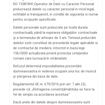
RO 15381841,Operator de Date cu Caracter Personal
prelucrează datele cu caracter personal in mod legal,
echitabil si transparent, in condiții de siguranța si numai
pentru scopurile specificate.
Datele personale sunt prelucrate pe toată durata
contractuală, până la expirarea obligațiilor contractuale
și a termenului de arhivare de 3 ani. Temeiul prelucrării
datelor este constituit de prevederile legale aplicabile si
de contractul de mediere, intocmit in baza legii
156/2000 actualizata privind protecția cetațenilor
romani care lucrează în străinatate.
Refuzul determină imposibilitatea prezentării
dumneavoastra in vederea ocuparii unui loc de muncă
și ștergerea din baza de date.
Regulamentul UE nr. 679/2016 prin art. 7 alin (3),
prevede că: „Retragerea consimțământului se face la
fel de simplu ca acordarea acestuia.”
Dacă unele din datele despre dumneavoastra sunt