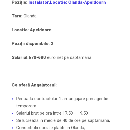
Poziție:
Instalator,Locatie: Olanda-Apeldoorn
Tara:
Olanda
Locatie:
Apeldoorn
Poziții disponibile: 2
Salariul:
670-680
euro net pe saptamana
Ce oferă Angajatorul:
Perioada contractului: 1 an-angajare prin agentie
temporara
Salariul brut pe ora intre 17,50 – 19,50
Se lucrează în medie de 40 de ore pe săptămâna,
Constributii sociale platite in Olanda,