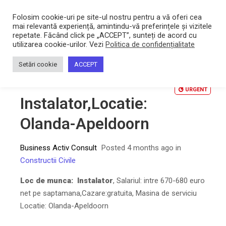
Bacltd
Locuri de munca
Folosim cookie-uri pe site-ul nostru pentru a vă oferi cea
mai relevantă experiență, amintindu-vă preferințele și vizitele
repetate. Făcând click pe „ACCEPT”, sunteți de acord cu
utilizarea cookie-urilor. Vezi
Politica de confidențialitate
Home
/
Instalator,Locatie: Olanda-Apeldoorn
Setări cookie
ACCEPT
URGENT
Instalator,Locatie:
Olanda-Apeldoorn
Business Activ Consult
Posted 4 months ago
in
Constructii Civile
Loc de munca: Instalator
, Salariul: intre 670-680 euro
net pe saptamana,Cazare:gratuita, Masina de serviciu
Locatie: Olanda-Apeldoorn