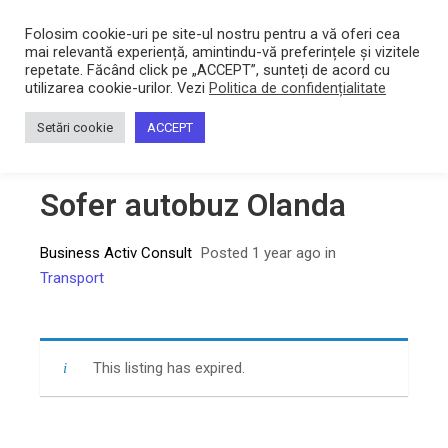
Bacltd
Locuri de munca
Folosim cookie-uri pe site-ul nostru pentru a vă oferi cea
mai relevantă experiență, amintindu-vă preferințele și vizitele
repetate. Făcând click pe „ACCEPT”, sunteți de acord cu
utilizarea cookie-urilor. Vezi
Politica de confidențialitate
Home
/
Sofer autobuz Olanda
Setări cookie
ACCEPT
Sofer autobuz Olanda
Business Activ Consult
Posted 1 year ago
in
Transport
This listing has expired.