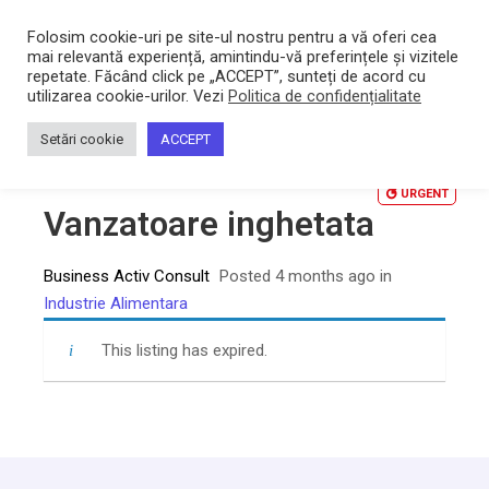
Bacltd
Locuri de munca
Folosim cookie-uri pe site-ul nostru pentru a vă oferi cea
mai relevantă experiență, amintindu-vă preferințele și vizitele
repetate. Făcând click pe „ACCEPT”, sunteți de acord cu
utilizarea cookie-urilor. Vezi
Politica de confidențialitate
Home
/
Vanzatoare inghetata
Setări cookie
ACCEPT
URGENT
Vanzatoare inghetata
Business Activ Consult
Posted 4 months ago
in
Industrie Alimentara
This listing has expired.