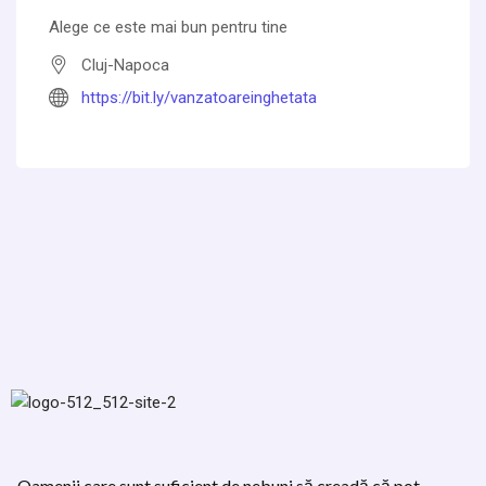
Alege ce este mai bun pentru tine
Cluj-Napoca
https://bit.ly/vanzatoareinghetata
„Oamenii care sunt suficient de nebuni să creadă că pot