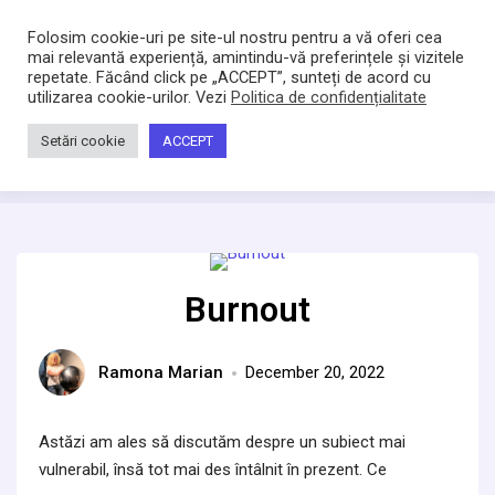
Bacltd
Locuri de munca
Folosim cookie-uri pe site-ul nostru pentru a vă oferi cea
mai relevantă experiență, amintindu-vă preferințele și vizitele
repetate. Făcând click pe „ACCEPT”, sunteți de acord cu
Home
utilizarea cookie-urilor. Vezi
/
Burnout
Politica de confidențialitate
Category:
Burnout
Setări cookie
ACCEPT
Burnout
Ramona Marian
December 20, 2022
Astăzi am ales să discutăm despre un subiect mai
vulnerabil, însă tot mai des întâlnit în prezent. Ce