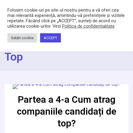
Bacltd
Locuri de munca
Folosim cookie-uri pe site-ul nostru pentru a vă oferi cea
mai relevantă experiență, amintindu-vă preferințele și vizitele
repetate. Făcând click pe „ACCEPT”, sunteți de acord cu
Home
utilizarea cookie-urilor. Vezi
/
Candidati de top
Politica de confidențialitate
Category:
Candidati De
Setări cookie
ACCEPT
Top
Partea a 4-a Cum atrag
companiile candidați de
top?