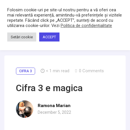
Bacltd
Locuri de munca
Folosim cookie-uri pe site-ul nostru pentru a vă oferi cea
mai relevantă experiență, amintindu-vă preferințele și vizitele
repetate. Făcând click pe „ACCEPT”, sunteți de acord cu
utilizarea cookie-urilor. Vezi
Politica de confidențialitate
Home
/
Știri
/
Cifra 3 e magica
Setări cookie
ACCEPT
< 1
min read
0 Comments
CIFRA 3
Cifra 3 e magica
Ramona Marian
December 5, 2022