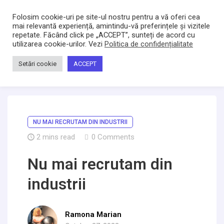
Bacltd
Locuri de munca
Folosim cookie-uri pe site-ul nostru pentru a vă oferi cea
mai relevantă experiență, amintindu-vă preferințele și vizitele
repetate. Făcând click pe „ACCEPT”, sunteți de acord cu
utilizarea cookie-urilor. Vezi
Politica de confidențialitate
Home
/
Știri
/
Nu mai recrutam din industrii
Setări cookie
ACCEPT
NU MAI RECRUTAM DIN INDUSTRII
2
mins read
0 Comments
Nu mai recrutam din
industrii
Ramona Marian