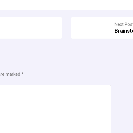
Next Pos
Brainst
 are marked
*