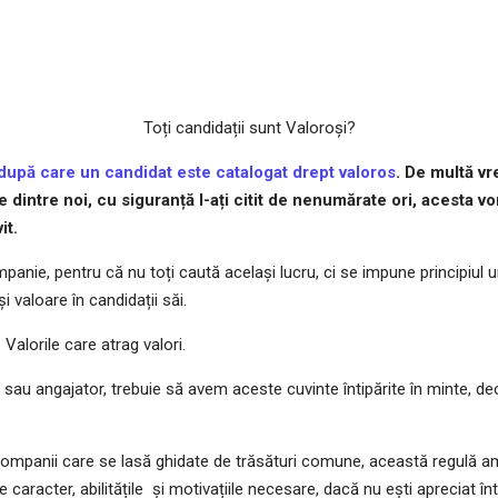
Toți candidații sunt Valoroși?
 după care un candidat este catalogat drept valoros
. De multă vr
 dintre noi, cu siguranță l-ați citit de nenumărate ori, acesta v
it.
panie, pentru că nu toți caută același lucru, ci se impune principiul u
i valoare în candidații săi.
alorile care atrag valori.
t sau angajator, trebuie să avem aceste cuvinte întipărite în minte, 
ompanii care se lasă ghidate de trăsături comune, această regulă am s
de caracter, abilitățile și motivațiile necesare, dacă nu ești apreciat în