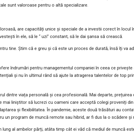
le tale sunt valoroase pentru o altă specializare.
loroasă, are capacități unice și speciale de a investii corect în locu
vestești în ele, să le “ uzi” constant, să le dai șansa să crească.
entru tine. Știm că e greu și că este un proces de durată, însă îți va ad
 ofere îndrumări pentru managementul companiei în ceea ce privește d
potențiali și nu în ultimul rând să ajute la atragerea talentelor de top 
ul dintre viața personală și cea profesională. Mai departe, prețuirea d
te mai liniștitor să lucrezi cu oameni care acceptă colegi proveniți din c
adaptarea și flexibilitatea. În pandemie, aceste două trăsături au cont
pentru un program de muncă remote sau hibrid, ar fi dus la o scădere și
 lung al ambelor părți, atâta timp cât ei văd că mediul de muncă este