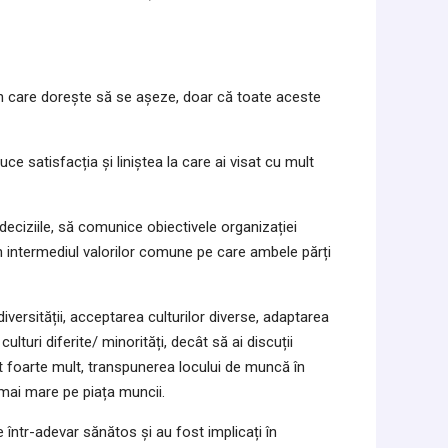
l în care dorește să se așeze, doar că toate aceste
uce satisfacția și liniștea la care ai visat cu mult
eciziile, să comunice obiectivele organizației
prin intermediul valorilor comune pe care ambele părți
iversității, acceptarea culturilor diverse, adaptarea
ulturi diferite/ minorități, decât să ai discuții
at foarte mult, transpunerea locului de muncă în
 mai mare pe piața muncii.
 într-adevar sănătos și au fost implicați în