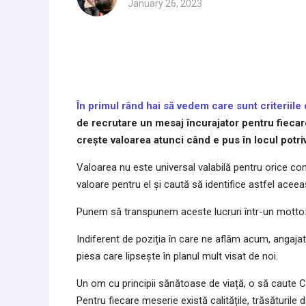
January 26, 2023
În primul rând hai să vedem care sunt criteriile
de recrutare un mesaj încurajator pentru fiecare
crește valoarea atunci când e pus în locul potriv
Valoarea nu este universal valabilă pentru orice com
valoare pentru el și caută să identifice astfel aceeaș
Punem să transpunem aceste lucruri într-un motto: V
Indiferent de poziția în care ne aflăm acum, angaja
piesa care lipsește în planul mult visat de noi.
Un om cu principii sănătoase de viață, o să caute C
Pentru fiecare meserie există calitățile, trăsăturile 