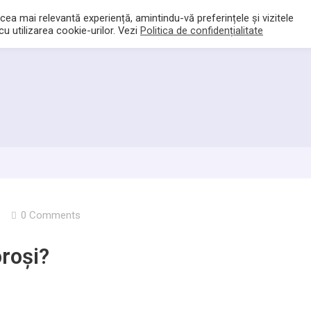
cea mai relevantă experiență, amintindu-vă preferințele și vizitele
Activitatea Noastră
Știri
Media
Contact
u utilizarea cookie-urilor. Vezi
Politica de confidențialitate
0 Comments
oroși?