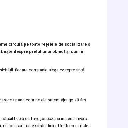
eme circulă pe toate rețelele de socializare și
orbește despre prețul unui obiect și cum îi
nicității, fiecare companie alege ce reprezintă
deoarece ținând cont de ele putem ajunge să fim
tabilit deja că funcționează și în sens invers.
tr-un loc, sau nu te simți eficient în domeniul ales