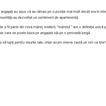
ngajați au spus că au rămas pe o poziție mai mult decât era în interes
omunității au dezvoltat un sentiment de apartenență.
de a fii parte din ceva măreț, evident, “mărețul ” are o definiție unic
ie care se poate baza pe angajații săi pe o perioadă lungă.
ie și să lupți pentru visurile tale, chiar acum cineva caută un om ca tine!