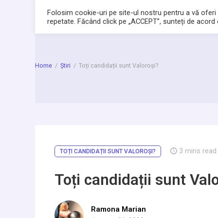
Bacltd
Folosim cookie-uri pe site-ul nostru pentru a vă oferi 
Locuri de munca
Locuri De Muncă
repetate. Făcând click pe „ACCEPT”, sunteți de acord c
Home
/
Știri
/
Toți candidații sunt Valoroși?
3
mins read
TOȚI CANDIDAȚII SUNT VALOROȘI?
Toți candidații sunt Val
Ramona Marian