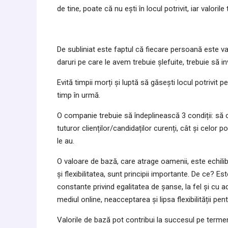
de tine, poate că nu ești în locul potrivit, iar valori
De subliniat este faptul că fiecare persoană este va
daruri pe care le avem trebuie șlefuite, trebuie să in
Evită timpii morți și luptă să găsești locul potrivit p
timp în urmă.
O companie trebuie să îndeplinească 3 condiții: să
tuturor clienților/candidaților curenți, cât și celor 
le au.
O valoare de bază, care atrage oamenii, este echilibr
și flexibilitatea, sunt principii importante. De ce? Es
constante privind egalitatea de șanse, la fel și cu 
mediul online, neacceptarea și lipsa flexibilității 
Valorile de bază pot contribui la succesul pe termen